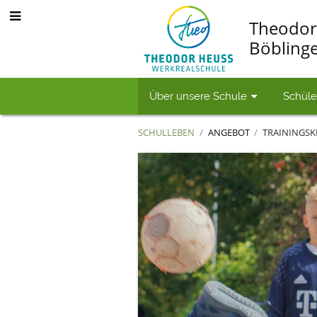
Theodor
Böbling
Über unsere Schule
Schüle
SCHULLEBEN
/
ANGEBOT
/
TRAININGSK
Trainingsklassen