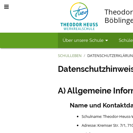
Theodor
Böbling
Über unsere Schule
Schüle
SCHULLEBEN
/
DATENSCHUTZERKLÄRU
Datenschutzerklä
Datenschutzhinwei
A) Allgemeine Info
Name und Kontaktda
Schulname: Theodor-Heuss-W
Adresse: Kremser Str. 7/1, 7