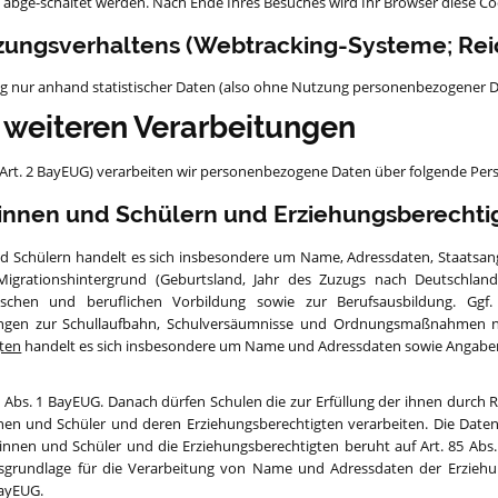
t abge-schaltet werden. Nach Ende Ihres Besuches wird Ihr Browser diese C
zungsverhaltens (Webtracking-Systeme; R
g nur anhand statistischer Daten (also ohne Nutzung personenbezogener D
u weiteren Verarbeitungen
 (Art. 2 BayEUG) verarbeiten wir personenbezogene Daten über folgende Pe
rinnen und Schülern und Erziehungsberechti
d Schülern handelt es sich insbesondere um Name, Adressdaten, Staatsange
, Migrationshintergrund (Geburtsland, Jahr des Zuzugs nach Deutschlan
lischen und beruflichen Vorbildung sowie zur Berufsausbildung. Gg
gen zur Schullaufbahn, Schulversäumnisse und Ordnungsmaßnahmen na
gten
handelt es sich insbesondere um Name und Adressdaten sowie Angabe
85 Abs. 1 BayEUG. Danach dürfen Schulen die zur Erfüllung der ihnen durch
nnen und Schüler und deren Erziehungsberechtigten verarbeiten. Die Da
erinnen und Schüler und die Erziehungsberechtigten beruht auf Art. 85 Abs
chtsgrundlage für die Verarbeitung von Name und Adressdaten der Erzie
BayEUG.