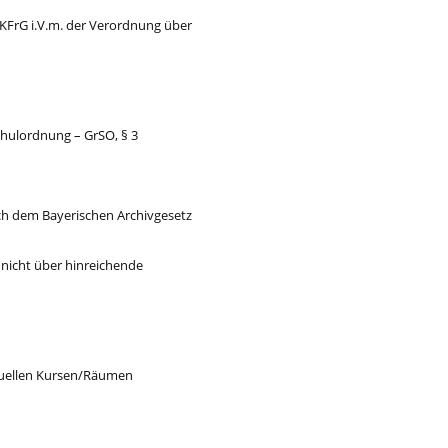
hKFrG i.V.m. der Verordnung über
hulordnung – GrSO, § 3
ach dem Bayerischen Archivgesetz
e nicht über hinreichende
rtuellen Kursen/Räumen