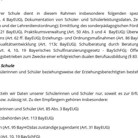
rer Schule dient in diesem Rahmen insbesondere folgenden spez
s. 4 BayEUG), Dokumentation von Schüler- und Schülerleistungsdaten, Ze
nd der Lehrerdienstordnung); Ermittlung des sonderpädagogischen Förderb
 21 BayEUG), Praktikumsverwaltung (Art. 50 Abs. 3 und 4 BayEUG); Überwa
ns (Art. 62 ff. BayEUG); Erziehungs- und Ordnungsmaßnahmen (Art. 86 BayEU
alitätsentwicklung (Art. 113c BayEUG); Schulberatung durch Beratungs
rt. 4, 10, 19 Bayerisches Schulfinanzierungsgesetz - BaySchFG); Öffen
betrieben zum Zwecke einer erfolgreichen dualen Berufsausbildung (§ 83 A
 Schule
chülerinnen und Schüler beziehungsweise der Erziehungsberechtigten beste
tteln wir Daten unserer Schülerinnen und Schüler nur, soweit es zur Erf
bzw. zulässig ist. Zu den Empfängern gehören insbesondere:
erinnen und Schüler (Art. 85 Abs. 3 BayEUG)
htsbehörden (Art. 113 BayEUG)
(Art. 95 BayHO)das zuständige Jugendamt (Art. 31 BayEUG)
(Art. 10, 19 BaySchFG)