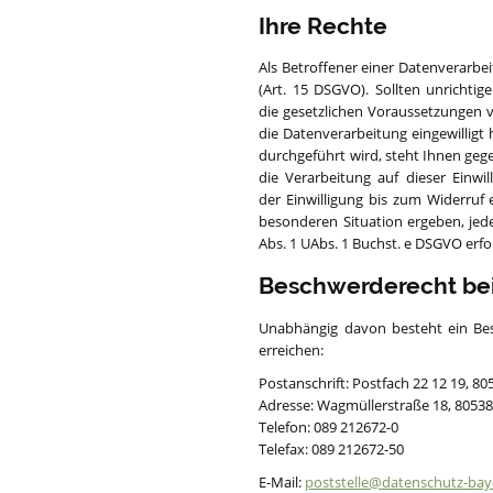
Ihre Rechte
Als Betroffener einer Datenverarbe
(Art. 15 DSGVO). Sollten unrichti
die gesetzlichen Voraussetzungen 
die Datenverarbeitung eingewilligt
durchgeführt wird, steht Ihnen gege
die Verarbeitung auf dieser Einwi
der Einwilligung bis zum Widerruf 
besonderen Situation ergeben, jed
Abs. 1 UAbs. 1 Buchst. e DSGVO erfol
Beschwerderecht bei
Unabhängig davon besteht ein Bes
erreichen:
Postanschrift: Postfach 22 12 19, 
Adresse: Wagmüllerstraße 18, 805
Telefon: 089 212672-0
Telefax: 089 212672-50
E-Mail:
poststelle@datenschutz-bay