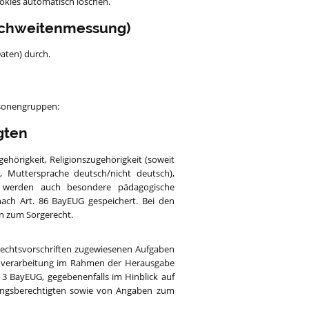
ookies automatisch löschen.
eichweitenmessung)
aten) durch.
rsonengruppen:
gten
hörigkeit, Religionszugehörigkeit (soweit
d, Muttersprache deutsch/nicht deutsch),
f. werden auch besondere pädagogische
ch Art. 86 BayEUG gespeichert. Bei den
n zum Sorgerecht.
 Rechtsvorschriften zugewiesenen Aufgaben
tenverarbeitung im Rahmen der Herausgabe
. 3 BayEUG, gegebenenfalls im Hinblick auf
hungsberechtigten sowie von Angaben zum