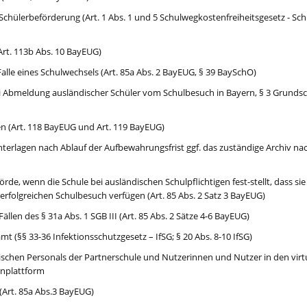
Schülerbeförderung (Art. 1 Abs. 1 und 5 Schulwegkostenfreiheitsgesetz - Sc
Art. 113b Abs. 10 BayEUG)
lle eines Schulwechsels (Art. 85a Abs. 2 BayEUG, § 39 BaySchO)
Abmeldung ausländischer Schüler vom Schulbesuch in Bayern, § 3 Grundsc
n (Art. 118 BayEUG und Art. 119 BayEUG)
terlagen nach Ablauf der Aufbewahrungsfrist ggf. das zuständige Archiv n
de, wenn die Schule bei ausländischen Schulpflichtigen fest-stellt, dass si
erfolgreichen Schulbesuch verfügen (Art. 85 Abs. 2 Satz 3 BayEUG)
Fällen des § 31a Abs. 1 SGB III (Art. 85 Abs. 2 Sätze 4-6 BayEUG)
 (§§ 33-36 Infektionsschutzgesetz – IfSG; § 20 Abs. 8-10 IfSG)
ischen Personals der Partnerschule und Nutzerinnen und Nutzer in den vi
rnplattform
 (Art. 85a Abs.3 BayEUG)