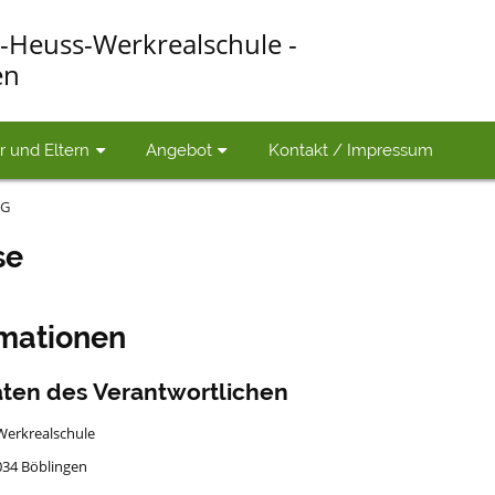
-Heuss-Werkrealschule -
en
r und Eltern
Angebot
Kontakt / Impressum
NG
rung
se
rmationen
ten des Verantwortlichen
erkrealschule
1034 Böblingen